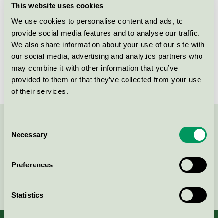
This website uses cookies
Tenzoid 6 Swan (Iduna), 1 l
We use cookies to personalise content and ads, to
provide social media features and to analyse our traffic.
Svanen / Iduna / Rengöringsmedel med
avkalkningseffekt
We also share information about your use of our site with
our social media, advertising and analytics partners who
may combine it with other information that you’ve
provided to them or that they’ve collected from your use
of their services.
Consent
Kontakta oss på
08-55 55 24 00
eller via formuläret:
Necessary
Selection
Preferences
Fortsätt
Statistics