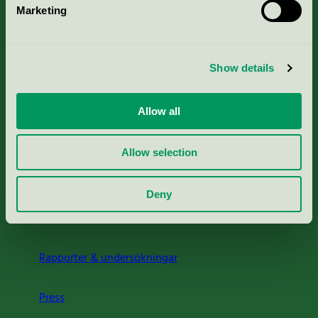
Marketing
Kriterier, ansökan & avgifter
Show details
Aktuella Remisser
Allow all
Nordic Ecolabelling Portal
Allow selection
Portal för massa, papper & tryckerier
Deny
Svanens husproduktportal-HPP
Rapporter & undersökningar
Press