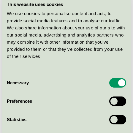
This website uses cookies
– Vi ser väldigt positivt på att EU driver igenom så
We use cookies to personalise content and ads, to
många viktiga lagar för att stärka konsumenters
provide social media features and to analyse our traffic.
rättigheter, skydda miljö, hälsa och minska
We also share information about your use of our site with
klimatutsläppen. Det är bråttom att agera i
our social media, advertising and analytics partners who
klimatkrisen och viktigt att hantera flera miljöproblem
may combine it with other information that you’ve
samtidigt. Vi behöver samarbeta ännu mer i EU för att
provided to them or that they’ve collected from your use
of their services.
vända utvecklingen, säger Lina Harström.
Fakta EU Ecolabel i Sverige
Consent
Necessary
Topp tre största produktgrupperna i Sverige:
Selection
Mjukpapper: 2 585 produkter
Preferences
Golv: 1 784 produkter
Statistics
Färg och lack :1 199 produkter