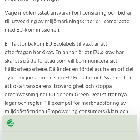
Varje medlemsstat ansvarar för licensiering och bidrar
till utveckling av miljömärkningskriterier i samarbete
med EU-kommissionen.
En faktor bakom EU Ecolabels tillväxt är att
efterfrågan har ökat. En annan är att EU:s krav har
skärpts på de företag som vill kommunicera sitt
hållbarhetsarbete. Då är det en fördel att ha en officiell
Typ 1-miljömärkning som EU Ecolabel och Svanen. För
att öka transparens, trovärdighet och stoppa
greenwashing har EU genom Green Deal stiftat nya
lagar och regler. Till exempel för marknadsföring av
miljöpåståenden (Empowering consumers (klar) och
Green claims (förhandlingar pågår),
hållbarhetsredovisning (CSRD) och miljöanpassad
design (Ecodesign).