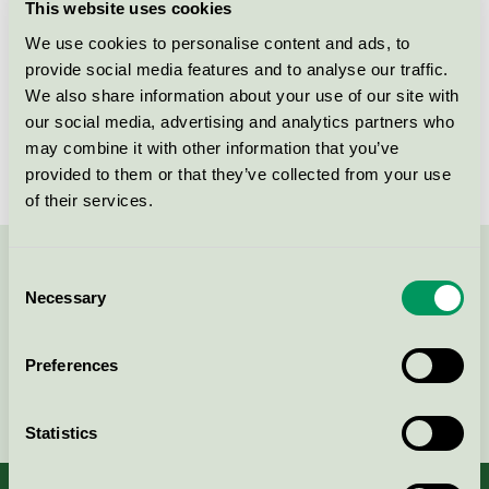
This website uses cookies
Spraysåpa, 0,5 l
We use cookies to personalise content and ads, to
Svanen / Gammeldags / Allrengöringsmedel
provide social media features and to analyse our traffic.
We also share information about your use of our site with
Welin & Co, Gammeldags Träsåpa
our social media, advertising and analytics partners who
ofärgad, 2,5 l
may combine it with other information that you’ve
provided to them or that they’ve collected from your use
Svanen / Gammeldags / Trärengöringsmedel
of their services.
Consent
Kontakta oss på
08-55 55 24 00
eller via formuläret:
Necessary
Selection
Preferences
Fortsätt
Statistics