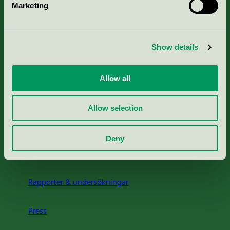
Marketing
Kriterier, ansökan & avgifter
Show details
Aktuella Remisser
Allow all
Nordic Ecolabelling Portal
Allow selection
Portal för massa, papper & tryckerier
Deny
Svanens husproduktportal-HPP
Rapporter & undersökningar
Press