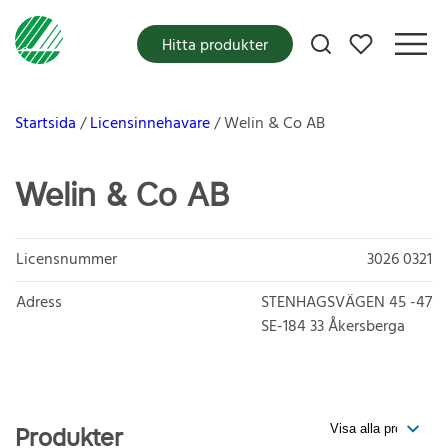
Mina favoriter
Hitta produkter
Startsida
Licensinnehavare
Welin & Co AB
Welin & Co AB
Licensnummer
3026 0321
Adress
STENHAGSVÄGEN 45 -47
SE-184 33
Åkersberga
Produkter