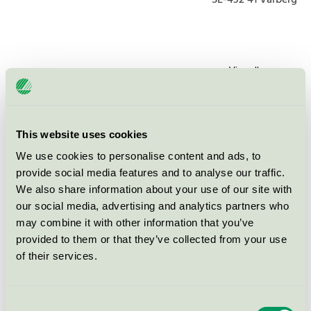
SE-432 41
Varberg
Produkter
This website uses cookies
Varbergs Stadshotell och Asia
We use cookies to personalise content and ads, to
Spa, Konferens
provide social media features and to analyse our traffic.
Svanen / Varbergs Stadshotell och Asia Spa /
We also share information about your use of our site with
Konferensverksamhet med övernattning
our social media, advertising and analytics partners who
may combine it with other information that you’ve
provided to them or that they’ve collected from your use
Varbergs Stadshotell och Asia
Spa, Restaurang
of their services.
Svanen / Varbergs Stadshotell och Asia Spa /
Hotellrestaurang
Consent