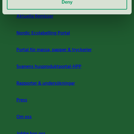
Deny
Aktuella Remisser
Nordic Ecolabelling Portal
Portal för massa, papper & tryckerier
Svanens husproduktportal-HPP
Rapporter & undersökningar
Press
Om oss
Jobba hos oss