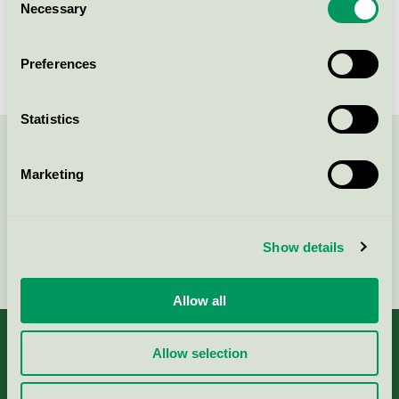
Necessary
Selection
Varbergs Stadshotell och Asia
Spa, Hotell
Preferences
Svanen / Varbergs Stadshotell och Asia Spa / Hotell
Statistics
Kontakta oss på
08-55 55 24 00
eller via formuläret:
Marketing
Show details
Fortsätt
Allow all
Allow selection
Kriterier, ansökan & avgifter