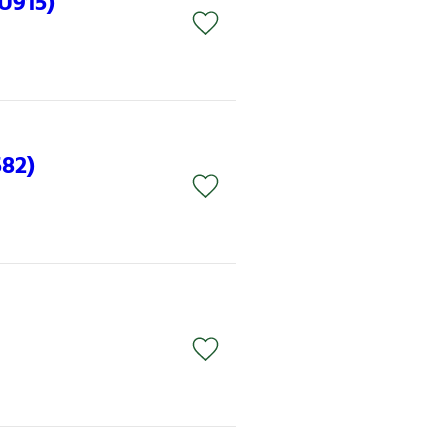
U915)
82)