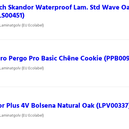
ch Skandor Waterproof Lam. Std Wave O
S00451)
 Laminatgolv (EU Ecolabel)
ro Pergo Pro Basic Chêne Cookie (PPB00
 Laminatgolv (EU Ecolabel)
or Plus 4V Bolsena Natural Oak (LPV00337
 Laminatgolv (EU Ecolabel)