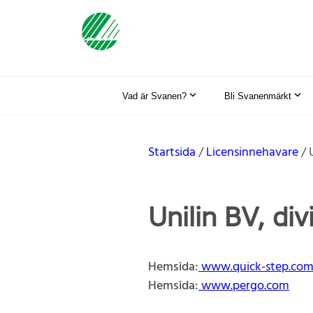
Vad är Svanen?
Bli Svanenmärkt
Startsida
Licensinnehavare
Unilin BV, div
Hemsida:
www.quick-step.co
Hemsida:
www.pergo.com