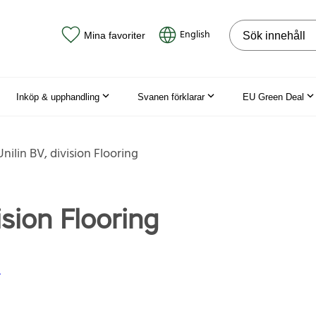
Sök på webbpla
English
Mina favoriter
Inköp & upphandling
Svanen förklarar
EU Green Deal
Unilin BV, division Flooring
ision Flooring
m