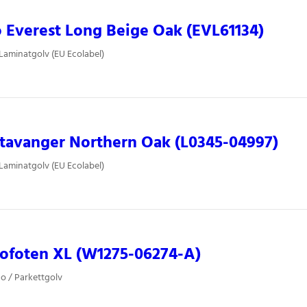
o Everest Long Beige Oak (EVL61134)
 Laminatgolv (EU Ecolabel)
tavanger Northern Oak (L0345-04997)
 Laminatgolv (EU Ecolabel)
ofoten XL (W1275-06274-A)
o / Parkettgolv