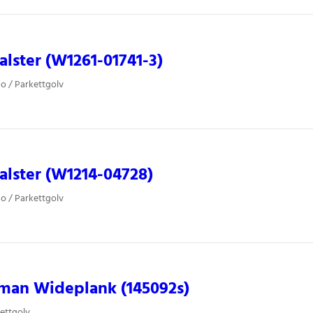
alster (W1261-01741-3)
o / Parkettgolv
alster (W1214-04728)
o / Parkettgolv
man Wideplank (145092s)
ettgolv