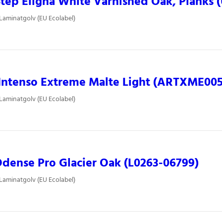
tep Eligna White Varnished Oak, Planks (
 Laminatgolv (EU Ecolabel)
Intenso Extreme Malte Light (ARTXME005
 Laminatgolv (EU Ecolabel)
dense Pro Glacier Oak (L0263-06799)
 Laminatgolv (EU Ecolabel)