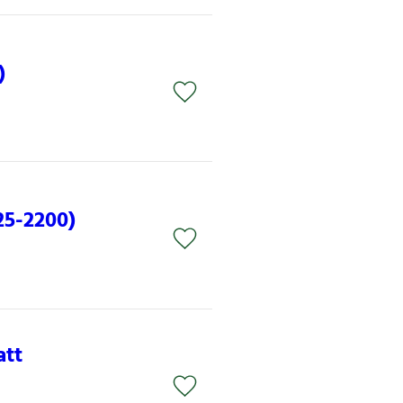
)
25-2200)
att