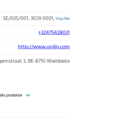
SE/035/001
3029 0001
Visa fler
+32475428031
http://www.unilin.com
gemstraat 3
BE-8710
Wielsbeke