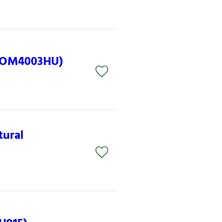
(COM4003HU)
tural