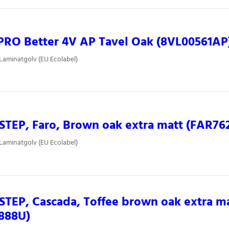
PRO Better 4V AP Tavel Oak (8VL00561AP
 Laminatgolv (EU Ecolabel)
TEP, Faro, Brown oak extra matt (FAR76
 Laminatgolv (EU Ecolabel)
TEP, Cascada, Toffee brown oak extra m
888U)