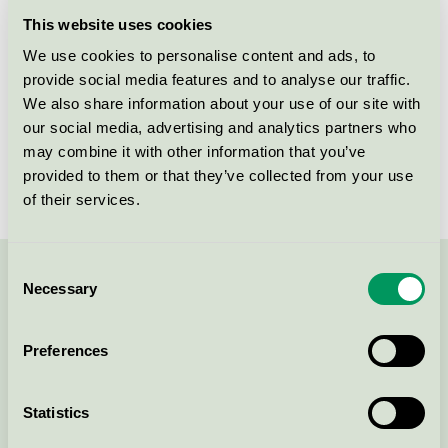
This website uses cookies
Produkter
We use cookies to personalise content and ads, to
provide social media features and to analyse our traffic.
We also share information about your use of our site with
our social media, advertising and analytics partners who
Skogshem & Wijk
may combine it with other information that you’ve
provided to them or that they’ve collected from your use
Svanen / Skogshem & Wijk / Konferensverksamhet
med övernattning
of their services.
Consent
Kontakta oss på
08-55 55 24 00
eller via formuläret:
Necessary
Selection
Preferences
Fortsätt
Statistics