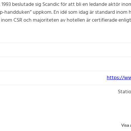
. 1993 beslutade sig Scandic för att bli en ledande aktör in
p-handduken” uppkom. En idé som idag är standard inom h
r inom CSR och majoriteten av hotellen är certifierade enlig
https://w
Stati