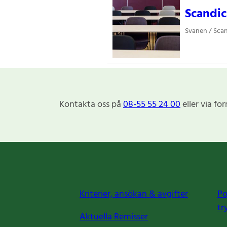
Scandic
Svanen / Sca
Kontakta oss på
08-55 55 24 00
eller via fo
Kriterier, ansökan & avgifter
Po
tr
Aktuella Remisser