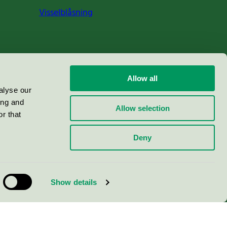
Visselblåsning
Allow all
alyse our
ing and
Allow selection
r that
Deny
Show details