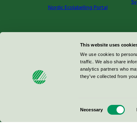
Sv
Nordic Ecolabelling Portal
Miljömärkning Sverige AB
This website uses cookie
Box
38114
We use cookies to personal
traffic. We also share info
100 64
Stockholm
analytics partners who may
they’ve collected from your
© 2026
Consent
Necessary
Selection