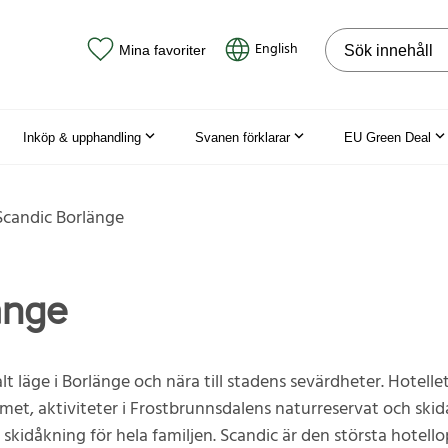
Sök på webbpla
English
Mina favoriter
Inköp & upphandling
Svanen förklarar
EU Green Deal
Scandic Borlänge
änge
lt läge i Borlänge och nära till stadens sevärdheter. Hotell
umet, aktiviteter i Frostbrunnsdalens naturreservat och s
 skidåkning för hela familjen. Scandic är den största hotel