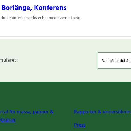
 Borlänge, Konferens
ndic / Konferensverksamhet med övernattning
rmuläret:
rtal för massa, papper &
Rapporter & undersöknin
yckerier
Press