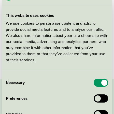
Svanen / Scandic / Hotell
This website uses cookies
Scandic Billingen, Skövde,
We use cookies to personalise content and ads, to
Restaurang
provide social media features and to analyse our traffic.
Svanen / Scandic / Hotellrestaurang
We also share information about your use of our site with
our social media, advertising and analytics partners who
may combine it with other information that you’ve
Scandic Billingen, Skövde,
provided to them or that they’ve collected from your use
Konferens
of their services.
Svanen / Scandic / Konferensverksamhet med
övernattning
Consent
Necessary
Selection
Kontakta oss på
08-55 55 24 00
eller via formuläret:
Preferences