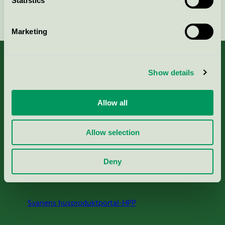
Statistics
Fortsätt
Marketing
Show details
Kriterier, ansökan & avgifter
Allow all
Aktuella Remisser
Allow selection
Nordic Ecolabelling Portal
Deny
Portal för massa, papper & tryckerier
Svanens husproduktportal-HPP