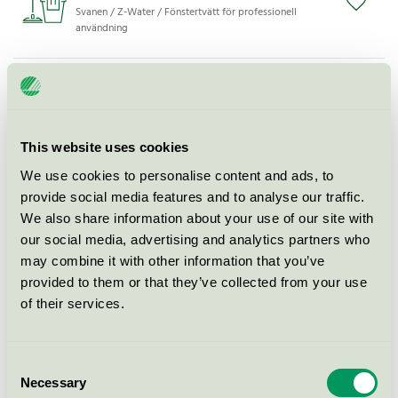
Svanen / Z-Water / Fönstertvätt för professionell
användning
Z-Water FÖNSTER, GLAS &
WHITEBOARD, 500 ml
Svanen / Z-Water / Fönstertvätt för professionell
användning
This website uses cookies
We use cookies to personalise content and ads, to
provide social media features and to analyse our traffic.
Z-Water FÖNSTER & GLAS, 750 ml
We also share information about your use of our site with
Svanen / Z-Water / Glas- och spegelrengöringsmedel
our social media, advertising and analytics partners who
may combine it with other information that you’ve
provided to them or that they’ve collected from your use
Z-Water X-Power, 5 l (saftdunk)
of their services.
Svanen / Z-Water / Allrengöringsmedel för
professionell användning
Consent
Necessary
Selection
Z-Water X-power, 0,5 l