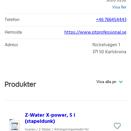
3026 0292
Visa fler
Telefon
+46 766454443
Hemsida
https://www.ptprofessional.se
Adress
Nickelvägen 1
371 50
Karlskrona
Produkter
Z-Water X-power, 5 l
(stapeldunk)
Svanen / Z-Water / Allrengöringsmedel för