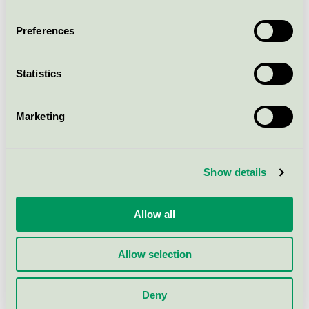
Svanen / Z-Water / Allrengöringsmedel för
professionell användning
Preferences
Z-Water X-power, Spray, 0,75 l
Statistics
Svanen / Z-Water / Allrengöringsmedel för
professionell användning
Marketing
Z-Water SANITET, 500 ml
Show details
Svanen / Z-Water / Bad - och sanitetsrengöringsmedel
för professionell användning
Allow all
Z-Water Extreme, 25 l
Svanen / Z-Water / Allrengöringsmedel för
Allow selection
professionell användning
Deny