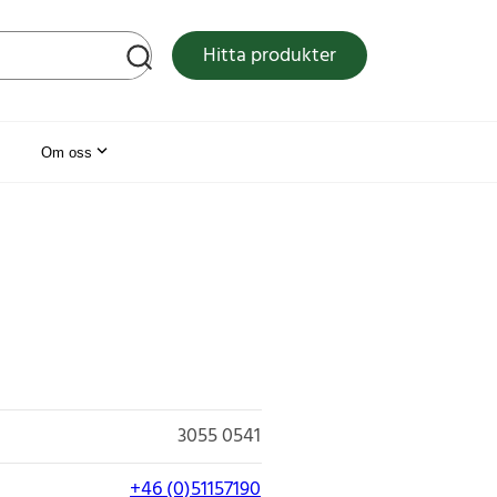
tsen
Hitta produkter
Om oss
3055 0541
+46 (0)51157190