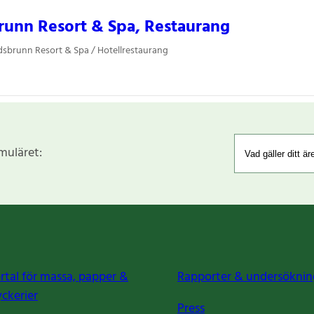
unn Resort & Spa, Restaurang
sbrunn Resort & Spa / Hotellrestaurang
rmuläret:
rtal för massa, papper &
Rapporter & undersöknin
yckerier
Press