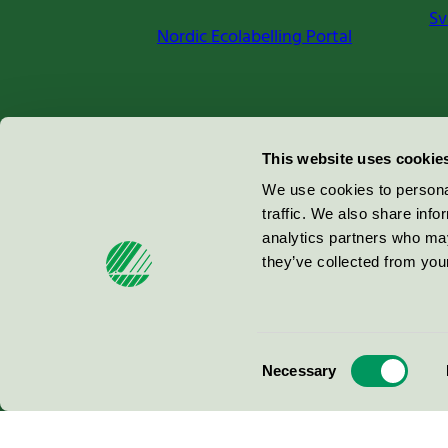
Sv
Nordic Ecolabelling Portal
Miljömärkning Sverige AB
This website uses cookie
Box
38114
We use cookies to personal
traffic. We also share info
100 64
Stockholm
analytics partners who may
they’ve collected from your
© 2026
Consent
Necessary
Selection