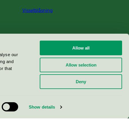
Visselblåsning
Allow all
alyse our
ing and
Allow selection
r that
Deny
Show details