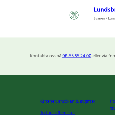
Lundsbr
Svanen / Lund
Kontakta oss på
08-55 55 24 00
eller via fo
Kriterier, ansökan & avgifter
Po
tr
Aktuella Remisser