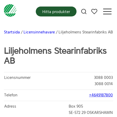
Mina favoriter
Hitta produkter
Startsida
Licensinnehavare
Liljeholmens Stearinfabriks AB
Liljeholmens Stearinfabriks
AB
Licensnummer
3088 0003
3088 0014
Telefon
+4649187800
Adress
Box 905
SE-572 29
OSKARSHAMN