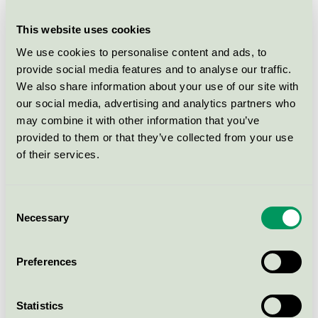
Liljeholmens Kronljus 20-p Vit
This website uses cookies
Svanen / Liljeholmens Stearinfabrik /
Kronljus och antikljus
We use cookies to personalise content and ads, to
provide social media features and to analyse our traffic.
We also share information about your use of our site with
Liljeholmens Kanalljus 12-p Vit
our social media, advertising and analytics partners who
Svanen / Liljeholmens Stearinfabrik /
may combine it with other information that you’ve
Kronljus och antikljus
provided to them or that they’ve collected from your use
of their services.
ASP-HOLMBLAD Kronelys 20 pak -
24 cm
Consent
Svanen / ASP-Holmblad / Kronljus och antikljus
Necessary
Selection
Liljeholmens Gilleljus 50x200 mm
Preferences
16-p
Svanen / Liljeholmens Stearinfabrik /
Blockljus och klotljus
Statistics