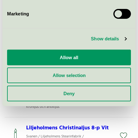
Liljeholmens Altarljus 39x780 mm
Marketing
15-p
Svanen / Liljeholmens Stearinfabrik /
Kronljus och antikljus
Show details
Kupéljus 4-p Vit
Allow all
Svanen / Blockljus och klotljus
Allow selection
Liljeholmens Altarljus 39x220 mm
18-p
Deny
Svanen / Liljeholmens Stearinfabrik /
Kronljus och antikljus
Liljeholmens Christinaljus 8-p Vit
Svanen / Liljeholmens Stearinfabrik /