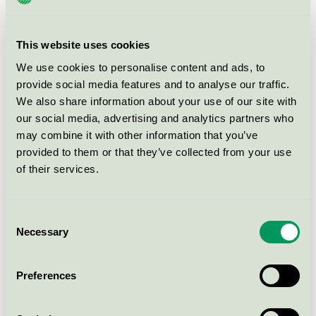
Kiilto Vieno hajusteeton, 5 l
Svanen / Kiilto Pro / Allrengöringsmedel för
This website uses cookies
professionell användning
We use cookies to personalise content and ads, to
provide social media features and to analyse our traffic.
Kiilto Total Fresh, 5 l
We also share information about your use of our site with
our social media, advertising and analytics partners who
Svanen / Kiilto Pro / Allrengöringsmedel för
professionell användning
may combine it with other information that you’ve
provided to them or that they’ve collected from your use
of their services.
Hygiengruppen Maskindiskmedel
WB
Svanen / Maskindiskmedel för professionellt bruk
Consent
Necessary
Selection
RHIMA Pro Wash Glass, 5 l
Preferences
Svanen / Maskindiskmedel för professionellt bruk