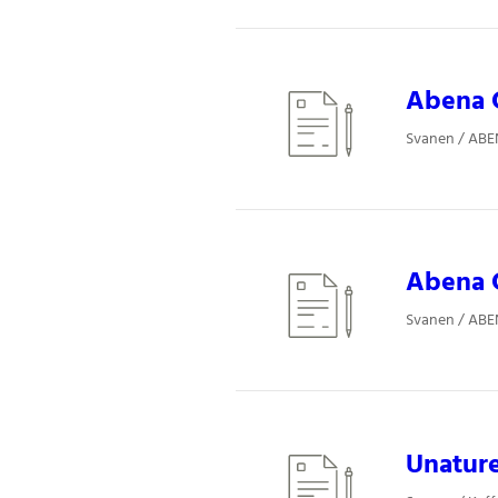
Abena C
Svanen / ABEN
Abena C
Svanen / ABEN
Unature