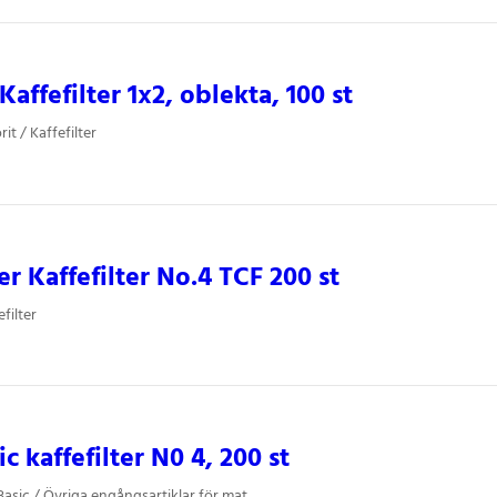
Kaffefilter 1x2, oblekta, 100 st
it / Kaffefilter
er Kaffefilter No.4 TCF 200 st
filter
c kaffefilter N0 4, 200 st
Basic / Övriga engångsartiklar för mat