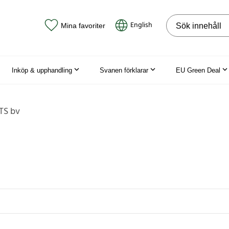
Sök på webbpla
English
Mina favoriter
Inköp & upphandling
Svanen förklarar
EU Green Deal
ITS bv