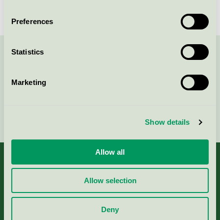
Svanen / Hindåsgården Konferens & Spa /
Hotellrestaurang
Preferences
Statistics
Kontakta oss på
08-55 55 24 00
eller via formuläret:
Marketing
Fortsätt
Show details
Allow all
Allow selection
Kriterier, ansökan & avgifter
Deny
Aktuella Remisser