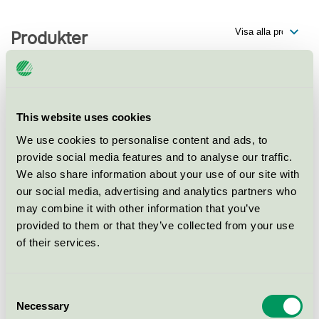
Produkter
Hindåsgården Konferens & Spa,
This website uses cookies
Konferens
We use cookies to personalise content and ads, to
Svanen / Hindåsgården Konferens & Spa /
provide social media features and to analyse our traffic.
Konferensverksamhet med övernattning
We also share information about your use of our site with
our social media, advertising and analytics partners who
Hindåsgården Konferens & Spa,
may combine it with other information that you’ve
Hotell
provided to them or that they’ve collected from your use
of their services.
Svanen / Hindåsgården Konferens & Spa / Hotell
Hindåsgården Konferens & Spa,
Consent
Restaurang
Necessary
Selection