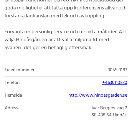
elljusspår runt hörnet och ett rikt aktivitetsutbud ger
goda möjligheter att lätta upp konferensens allvar och
förstärka lagkänslan med lek och avkoppling.
Förvänta er personlig service och utsökta måltider. Att
välja Hindåsgården är att välja miljömärkt med
Svanen- det ger en behaglig eftersmak!
Licensnummer
3055 0183
Telefon
+4630110530
Hemsida
http://www.hindasgarden.se
Adress
Ivar Bergers väg 2
SE-438 54
Hindås