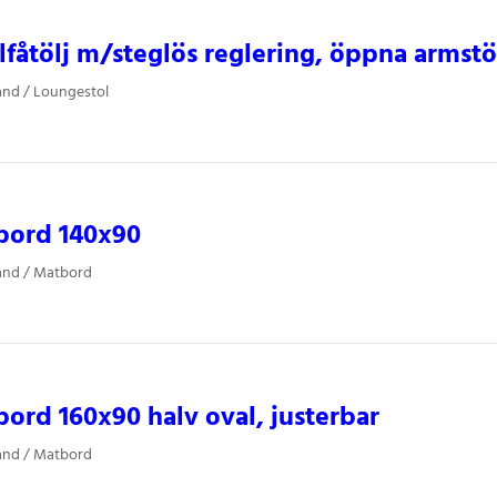
lfåtölj m/steglös reglering, öppna armst
and / Loungestol
bord 140x90
land / Matbord
ord 160x90 halv oval, justerbar
land / Matbord