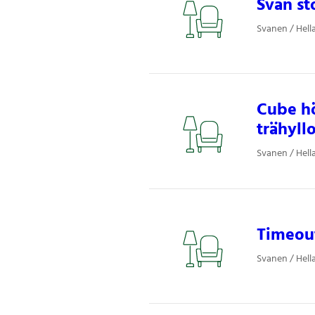
Svan st
Svanen / Hell
Cube hö
trähyll
Svanen / Hell
Timeout
Svanen / Hell