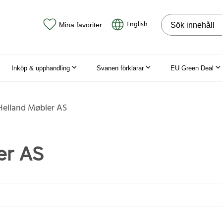
Sök på webbpla
English
Mina favoriter
Inköp & upphandling
Svanen förklarar
EU Green Deal
Helland Møbler AS
er AS