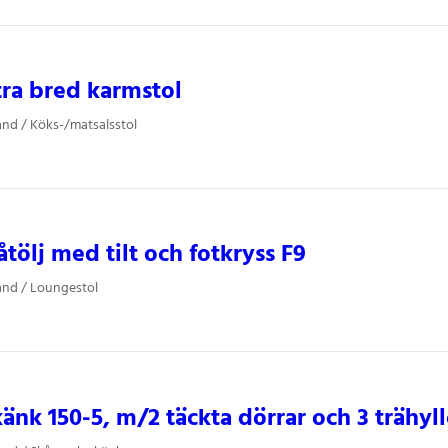
tra bred karmstol
and / Köks-/matsalsstol
åtölj med tilt och fotkryss F9
and / Loungestol
änk 150-5, m/2 täckta dörrar och 3 trähyll