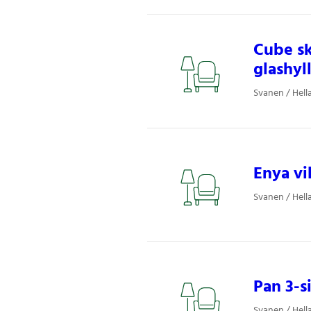
Cube sk
glashyl
Svanen / Hell
Enya vi
Svanen / Hell
Pan 3-s
Svanen / Hell