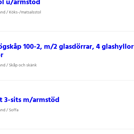
ol u/armstöd
and / Köks-/matsalsstol
gskåp 100-2, m/2 glasdörrar, 4 glashyllor
or
and / Skåp och skänk
 3-sits m/armstöd
and / Soffa