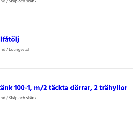
and / Skåp och skänk
lfåtölj
and / Loungestol
änk 100-1, m/2 täckta dörrar, 2 trähyllor
and / Skåp och skänk