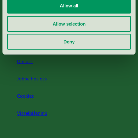
Allow all
Svanens husproduktportal-HPP
Allow selection
Rapporter & undersökningar
Deny
Press
Om oss
Jobba hos oss
Cookies
Visselblåsning