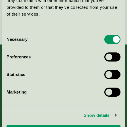
may combine it with other information that you’ve
provided to them or that they’ve collected from your use
of their services.
Fortsätt
Consent
Necessary
Selection
Preferences
Kriterier, ansökan & avgifter
Statistics
Aktuella Remisser
Marketing
Nordic Ecolabelling Portal
Show details
Portal för massa, papper & tryckerier