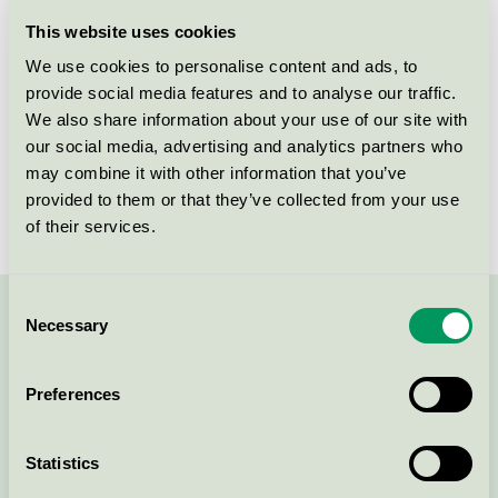
Skohylla ENTRY, golvstående
med 10 skohyllor
This website uses cookies
EU Ecolabel / AJ Produkter / Kontorsmöbler (EU
We use cookies to personalise content and ads, to
Ecolabel)
provide social media features and to analyse our traffic.
We also share information about your use of our site with
our social media, advertising and analytics partners who
Skohylla ENTRY, vägghängd med
3 skohyllor
may combine it with other information that you’ve
provided to them or that they’ve collected from your use
EU Ecolabel / AJ Produkter / Kontorsmöbler (EU
Ecolabel)
of their services.
Consent
Necessary
Kontakta oss på
08-55 55 24 00
eller via formuläret:
Selection
Preferences
Fortsätt
Statistics