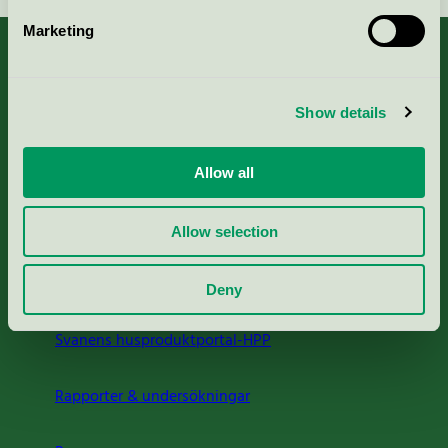
Marketing
Show details
Kriterier, ansökan & avgifter
Aktuella Remisser
Allow all
Nordic Ecolabelling Portal
Allow selection
Portal för massa, papper & tryckerier
Deny
Svanens husproduktportal-HPP
Rapporter & undersökningar