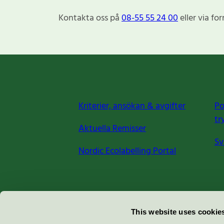
Kontakta oss på
08-55 55 24 00
eller via fo
Kriterier, ansökan & avgifter
Po
tr
Aktuella Remisser
Sv
Nordic Ecolabelling Portal
Miljömärkning Sverige AB
This website uses cookie