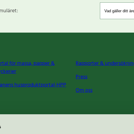
rmuläret:
rtal för massa, papper &
Rapporter & undersöknin
yckerier
Press
anens husproduktportal-HPP
Om oss
s