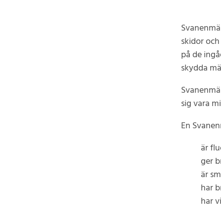
Svanenmärk
skidor och
på de ingå
skydda män
Svanenmärk
sig vara m
En Svanenm
är flu
ger b
är s
har b
har v