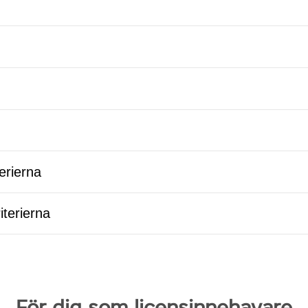
terierna
iterierna
För dig som licensinnehavare