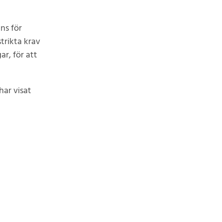
ns för
trikta krav
r, för att
har visat