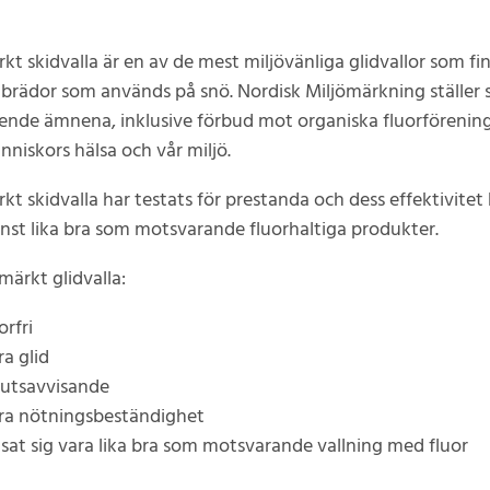
t skidvalla är en av de mest miljövänliga glidvallor som fin
 brädor som används på snö. Nordisk Miljömärkning ställer s
ende ämnena, inklusive förbud mot organiska fluorföreninga
niskors hälsa och vår miljö.
t skidvalla har testats för prestanda och dess effektivitet 
inst lika bra som motsvarande fluorhaltiga produkter.
ärkt glidvalla:
orfri
ra glid
mutsavvisande
ra nötningsbeständighet
isat sig vara lika bra som motsvarande vallning med fluor