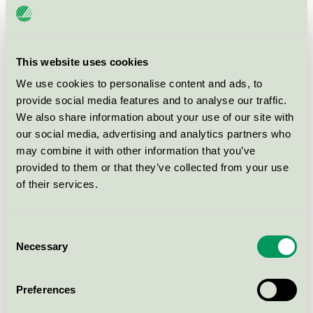
Nordens officiella miljömärkning som dagligen arbetar
för att främja hållbar produktion och konsumtion.
Huvudbudskapet i projektet är att:
This website uses cookies
We use cookies to personalise content and ads, to
”Det ska vara lätt att göra hållbara
provide social media features and to analyse our traffic.
val i vardagen.”
We also share information about your use of our site with
our social media, advertising and analytics partners who
may combine it with other information that you’ve
Och det är ju precis det som Svanen handlar om – att
provided to them or that they’ve collected from your use
vara ett konkret verktyg för en mer hållbar livsstil. Med
of their services.
Svanen på allt ifrån batterier till fonder och bostäder
visar vi hur enkelt det kan vara att göra hållbara val i
Consent
vardagen. Bara titta efter Svanen när du ska köpa en
Necessary
Selection
vara eller tjänst.
Och angående produktgruppen fonder, så är det
Preferences
faktiskt delvis Ministerrådets förtjänst att det idag