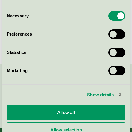
Consent
Necessary
Selection
Box 502
SE-193 25
SIGTUNA
Öppna i google maps
Preferences
Statistics
Marketing
Kontakta oss på
08-55 55 24 00
eller via formuläret:
Show details
Fortsätt
Allow all
Allow selection