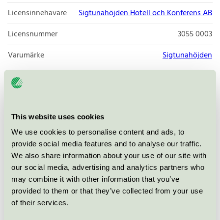
Licensinnehavare
Sigtunahöjden Hotell och Konferens AB
Licensnummer
3055 0003
Varumärke
Sigtunahöjden
Sigtunahöjden har 20 flexibla konferenslokaler med
This website uses cookies
den senaste konferenstekniken för olika typer av
We use cookies to personalise content and ads, to
möten och konferenser. Våra hotellrum ligger i etage
provide social media features and to analyse our traffic.
med panoramautsikt över skogen. Här finns 98 rum
We also share information about your use of our site with
och 146 bäddar med delbara sängar. Köket i
our social media, advertising and analytics partners who
Restaurang Skog arbetar aktivt med säsongen råvaror
may combine it with other information that you’ve
och har ett ekologiskt fokus när de planerar
provided to them or that they’ve collected from your use
spännande rätter med naturen som inspiration.
of their services.