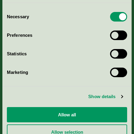
Consent
Necessary
Selection
Kriterier, ansökan & avgifter
Preferences
Aktuella Remisser
Statistics
Nordic Ecolabelling Portal
Marketing
Portal för massa, papper & tryckerier
Svanens husproduktportal-HPP
Show details
Rapporter & undersökningar
Allow all
Press
Allow selection