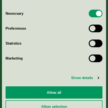
Consent
Necessary
Selection
Kriterier, ansökan & avgifter
Preferences
Aktuella Remisser
Statistics
Nordic Ecolabelling Portal
Marketing
Portal för massa, papper & tryckerier
Svanens husproduktportal-HPP
Show details
Rapporter & undersökningar
Allow all
Press
Allow selection