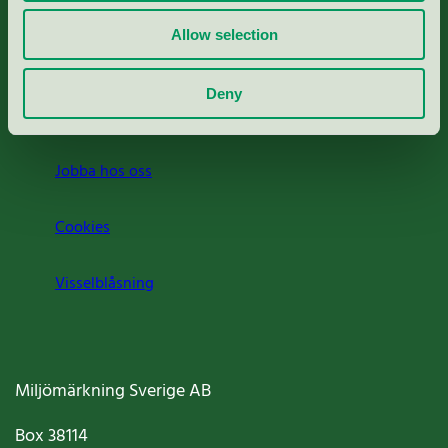
Rapporter & undersökningar
Allow selection
Press
Deny
Om oss
Jobba hos oss
Cookies
Visselblåsning
Miljömärkning Sverige AB
Box
38114