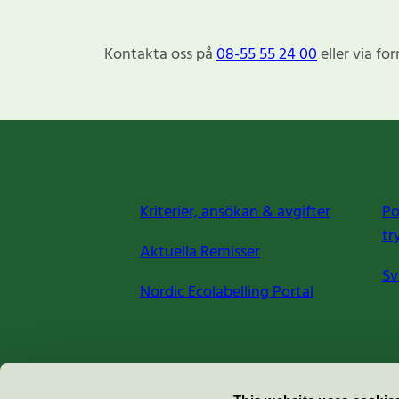
Kontakta oss på
08-55 55 24 00
eller via fo
Kriterier, ansökan & avgifter
Po
tr
Aktuella Remisser
Sv
Nordic Ecolabelling Portal
Miljömärkning Sverige AB