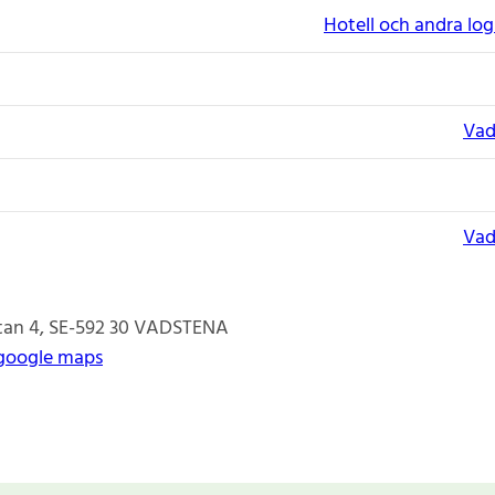
Hotell och andra lo
Vad
Vad
an 4
SE-592 30
VADSTENA
google maps