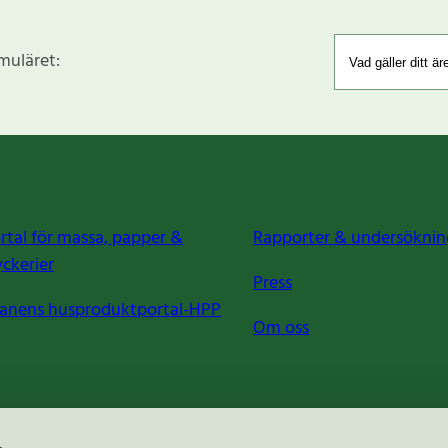
rmuläret:
rtal för massa, papper &
Rapporter & undersöknin
yckerier
Press
anens husproduktportal-HPP
Om oss