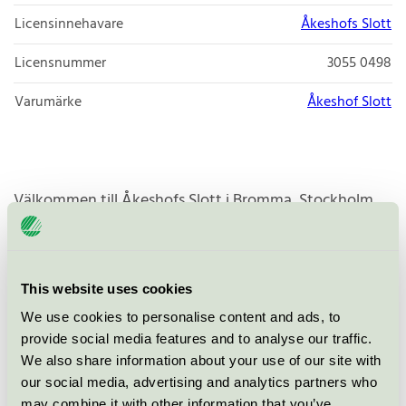
Licensinnehavare
Åkeshofs Slott
Licensnummer
3055 0498
Varumärke
Åkeshof Slott
Välkommen till Åkeshofs Slott i Bromma, Stockholm.
Här kan du anordna fester, konferenser, bröllop och
middagar, men även bo kvar i någon av slottets flyglar.
Fördelen med att vara just ett litet slott är att även
This website uses cookies
fester och tillställningar förblir intima och personliga.
We use cookies to personalise content and ads, to
Grönskan från våra vackra omgivningar i
provide social media features and to analyse our traffic.
naturreservatet Judarskogen och från vårt läge i
We also share information about your use of our site with
trädgårdsstaden Bromma avspeglar sig i inredningen,
our social media, advertising and analytics partners who
och inte minst i vårt kök. Här på Åkeshofs Slott är
may combine it with other information that you’ve