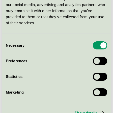
Svanen / Golvrengöringsmedel
our social media, advertising and analytics partners who
may combine it with other information that you’ve
provided to them or that they’ve collected from your use
ABENA Puri-Line Floor
of their services.
Cleaning and care, uden farve
og parfume, 5 l (160528)
Svanen / ABENA Puri-Line /
Consent
Golvrengöringsmedel
Necessary
Selection
Grovrent, 5 l
Preferences
Svanen / Golvrengöringsmedel
Statistics
Visa fler
Marketing
Show details