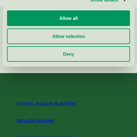
Allow all
Kontakta oss på
08-55 55 24 00
eller via formuläret:
Allow selection
Deny
Fortsätt
Kriterier, ansökan & avgifter
Aktuella Remisser