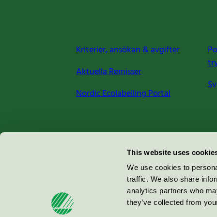
Kriterier, ansökan & avgifter
Po
tr
Aktuella Remisser
Sv
Nordic Ecolabelling Portal
Miljömärkning Sverige AB
This website uses cookie
Box
38114
We use cookies to personal
traffic. We also share info
100 64
Stockholm
analytics partners who may
they’ve collected from your