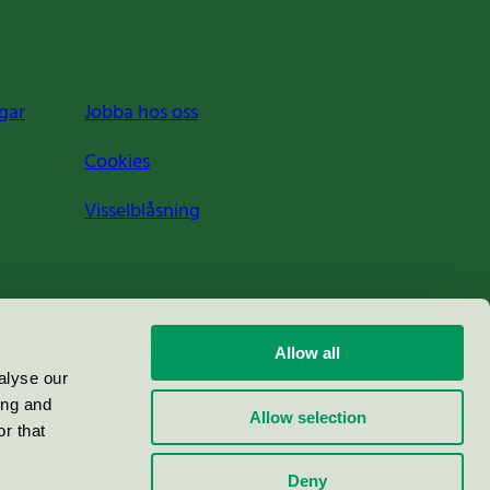
gar
Jobba hos oss
Cookies
Visselblåsning
Allow all
alyse our
ing and
Allow selection
r that
Deny