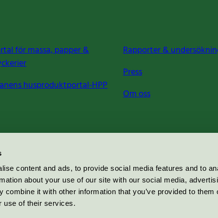
rtal för massa, papper &
Rapporter & undersöknin
yckerier
Press
anens husproduktportal-HPP
Om oss
s
ise content and ads, to provide social media features and to an
rmation about your use of our site with our social media, advertis
 combine it with other information that you’ve provided to them o
 use of their services.