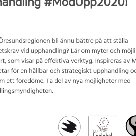
handling #ModUpp2020!
Öresundsregionen bli ännu bättre på att ställa
etskrav vid upphandling? Lär om myter och möjli
rt, som visar på effektiva verktyg. Inspireras av
tar för en hållbar och strategiskt upphandling o
om ett föredöme. Ta del av nya möjligheter med
lingsmyndigheten.