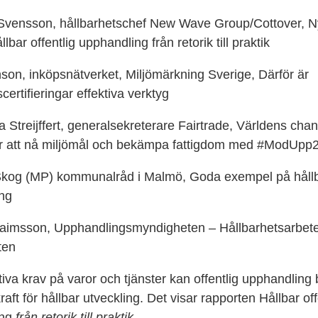
vensson, hållbarhetschef New Wave Group/Cottover, N
lbar offentlig upphandling från retorik till praktik
son, inköpsnätverket, Miljömärkning Sverige, Därför är
scertifieringar effektiva verktyg
Streijffert, generalsekreterare Fairtrade, Världens chan
 att nå miljömål och bekämpa fattigdom med #ModUpp
Skog (MP) kommunalråd i Malmö, Goda exempel på håll
ng
aimsson,
Upphandlingsmyndigheten – Hållbarhetsarbet
ten
iva krav på varor och tjänster kan offentlig upphandling 
kraft för hållbar utveckling. Det visar rapporten Hållbar off
ing
från retorik till praktik.