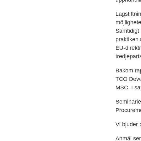
Lagstiftni
möjlighete
Samtidigt 
praktiken 
EU-direkti
tredjeparts
Bakom rap
TCO Devel
MSC. I s
Seminari
Procurem
Vi bjuder 
Anmäl sen