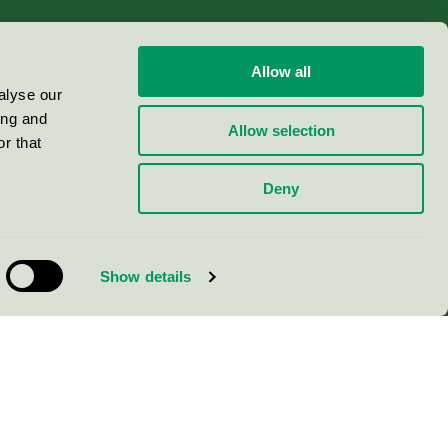
Allow all
alyse our
ing and
Allow selection
r that
Deny
Show details