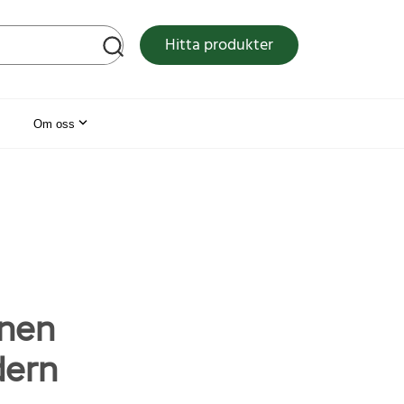
tsen
Hitta produkter
Om oss
onen
dern