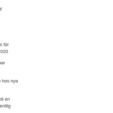
y
s för
2020
bar
e hos nya
bli en
entlig