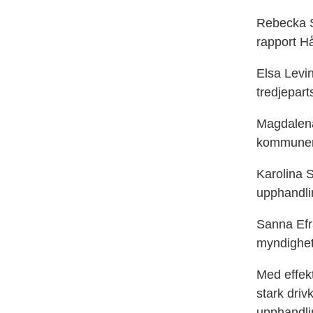
Rebecka S
rapport Hål
Elsa Levin
tredjepart
Magdalena 
kommuner
Karolina 
upphandli
Sanna Efr
myndighe
Med effekt
stark driv
upphandl