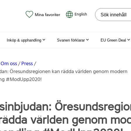
Sök på webbpla
English
Mina favoriter
Inköp & upphandling
Svanen förklarar
EU Green Deal
Om oss
Press
udan: Öresundsregionen kan rädda världen genom modern
ing #ModUpp2020!
sinbjudan: Öresundsregi
rädda världen genom mo