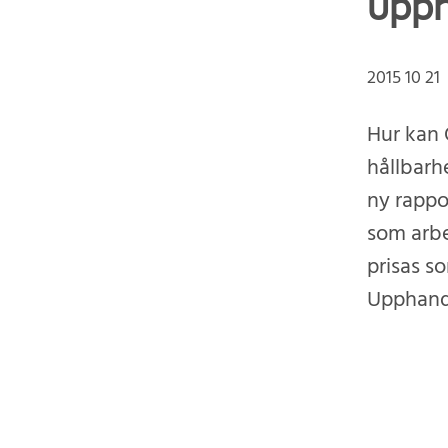
upp
2015 10 21
Hur kan 
hållbarh
ny rappo
som arbe
prisas s
Upphand