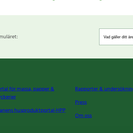
rmuläret:
rtal för massa, papper &
Rapporter & undersöknin
yckerier
Press
anens husproduktportal-HPP
Om oss