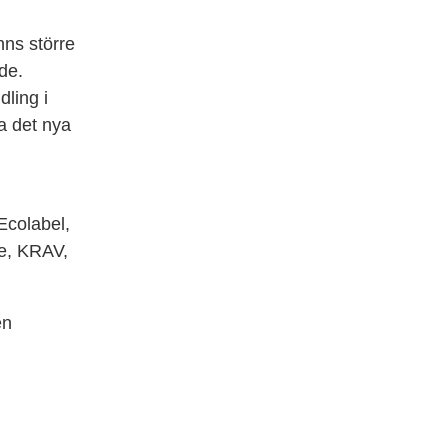
nns större
de.
dling i
ra det nya
colabel,
de, KRAV,
en