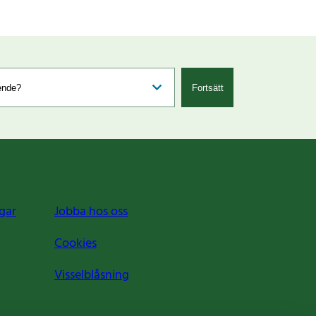
Fortsätt
gar
Jobba hos oss
Cookies
Visselblåsning