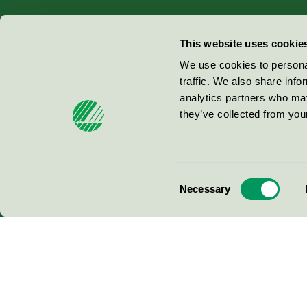
Miljömärkning Sverige AB
This website uses cookie
Box
38114
We use cookies to personal
traffic. We also share info
100 64
Stockholm
analytics partners who may
they’ve collected from your
© 2026
Consent
Necessary
Selection