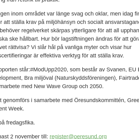
ngen inom området var länge svag och oklar, men idag fi
r att ställa krav på miljöhänsyn och socialt ansvarstagan
behöver regelverket skärpas ytterligare för att all upphan
ska ske hållbart. Hur bör lagstiftningen ändras för att gö
vet rättvisa? Vi slår hål på vanliga myter och visar hur
certifieringar är effektiva verktyg för att ställa krav.
porten står
:#ModUpp2020, som består av Svanen, EU E
opment, Bra miljöval (Naturskyddsföreningen), Fairtra
amarbete med New Wave Group och 2050.
et genomförs
i samarbete med
Öresundskommittén, Gre
ent Week.
på fredagsfika.
ast 2 november till:
register@oeresund.org