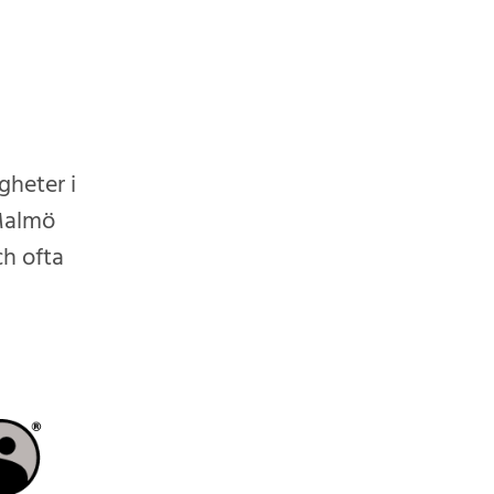
gheter i
 Malmö
ch ofta