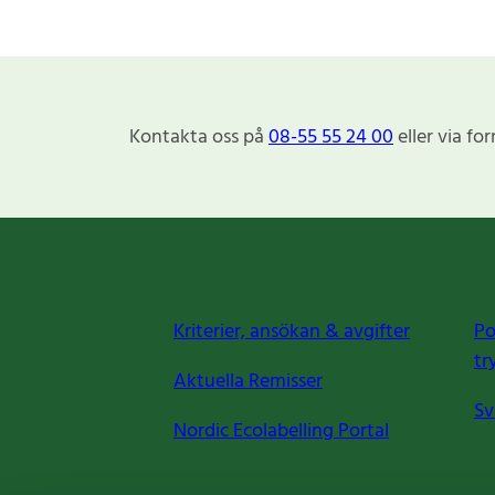
Kontakta oss på
08-55 55 24 00
eller via fo
Kriterier, ansökan & avgifter
Po
tr
Aktuella Remisser
Sv
Nordic Ecolabelling Portal