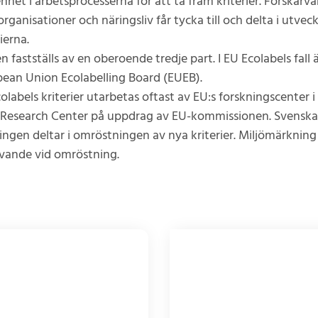
het i arbetsprocesserna för att ta fram kriterier. Forskarvä
organisationer och näringsliv får tycka till och delta i utvec
ierna.
n fastställs av en oberoende tredje part. I EU Ecolabels fall 
ean Union Ecolabelling Board (EUEB).
olabels kriterier utarbetas oftast av EU:s forskningscenter i 
 Research Center på uppdrag av EU-kommissionen. Svenska
ingen deltar i omröstningen av nya kriterier. Miljömärkning
vande vid omröstning.