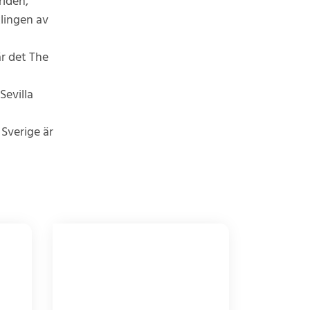
rlden,
klingen av
är det The
Sevilla
 Sverige är