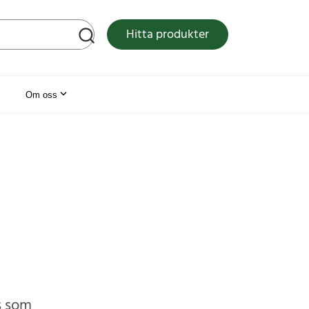
tsen
Hitta produkter
Om oss
s som