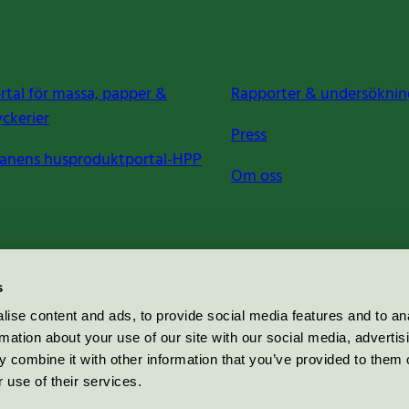
rtal för massa, papper &
Rapporter & undersöknin
yckerier
Press
anens husproduktportal-HPP
Om oss
s
ise content and ads, to provide social media features and to an
rmation about your use of our site with our social media, advertis
 combine it with other information that you’ve provided to them o
 use of their services.