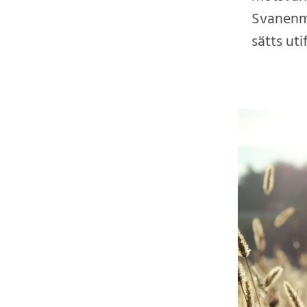
Svanenmä
sätts ut