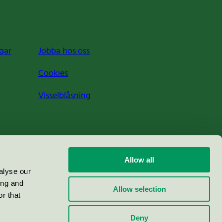
gar
Jobba hos oss
Cookies
Visselblåsning
Allow all
alyse our
ing and
Allow selection
r that
Deny