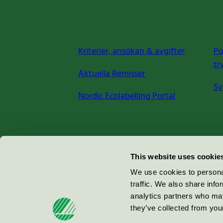
Kriterier, ansökan & avgifter
Po
tr
Aktuella Remisser
Sv
Nordic Ecolabelling Portal
Miljömärkning Sverige AB
This website uses cookie
Box
38114
We use cookies to personal
traffic. We also share info
100 64
Stockholm
analytics partners who may
they’ve collected from your