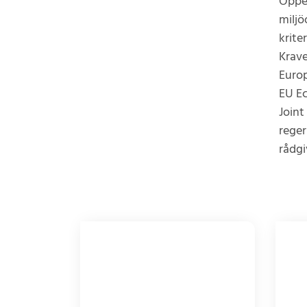
Öppen
miljö
kriter
Krave
Europ
EU Ec
Joint
reger
rådgi