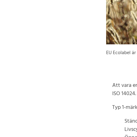
EU Ecolabel är
Att vara e
ISO 14024.
Typ 1-märk
Ständ
Livsc