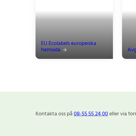
EU Ecolabels europeiska
hemsida
Avg
Kontakta oss på
08-55 55 24 00
eller via fo