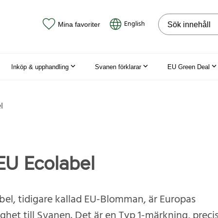
Sök på webbpla
English
Mina favoriter
Inköp & upphandling
Svanen förklarar
EU Green Deal
l
U Ecolabel
bel, tidigare kallad EU-Blomman, är Europas
ghet till Svanen. Det är en Typ 1-märkning, preci