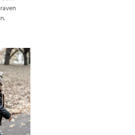
kraven
n.