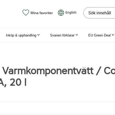
Sök på webbpla
English
Mina favoriter
Inköp & upphandling
Svanen förklarar
EU Green Deal
e Varmkomponentvätt / C
, 20 l