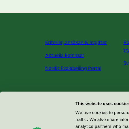
Kriterier, ansökan & avgifter
Po
tr
Aktuella Remisser
Sv
Nordic Ecolabelling Portal
Miljömärkning Sverige AB
This website uses cookie
Box
38114
We use cookies to personal
traffic. We also share info
100 64
Stockholm
analytics partners who may