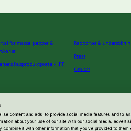
rtal för massa, papper &
Rapporter & undersöknin
yckerier
Press
anens husproduktportal-HPP
Om oss
s
ise content and ads, to provide social media features and to an
rmation about your use of our site with our social media, advertis
 combine it with other information that you’ve provided to them o