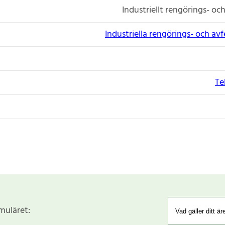
Industriellt rengörings- o
Industriella rengörings- och a
Te
rmuläret: