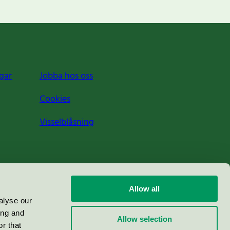
gar
Jobba hos oss
Cookies
Visselblåsning
Allow all
alyse our
ing and
Allow selection
r that