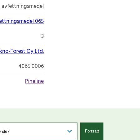
ch avfettningsmedel
vfettningsmedel 065
3
kno-Forest Oy Ltd.
4065 0006
Pineline
Fortsätt