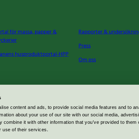
rtal för massa, papper &
Rapporter & undersöknin
yckerier
Press
anens husproduktportal-HPP
Om oss
s
ise content and ads, to provide social media features and to an
rmation about your use of our site with our social media, advertis
 combine it with other information that you’ve provided to them o
 use of their services.