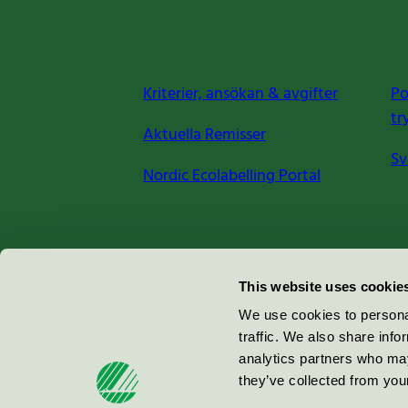
Kriterier, ansökan & avgifter
Po
tr
Aktuella Remisser
Sv
Nordic Ecolabelling Portal
Miljömärkning Sverige AB
This website uses cookie
Box
38114
We use cookies to personal
traffic. We also share info
100 64
Stockholm
analytics partners who may
they’ve collected from your