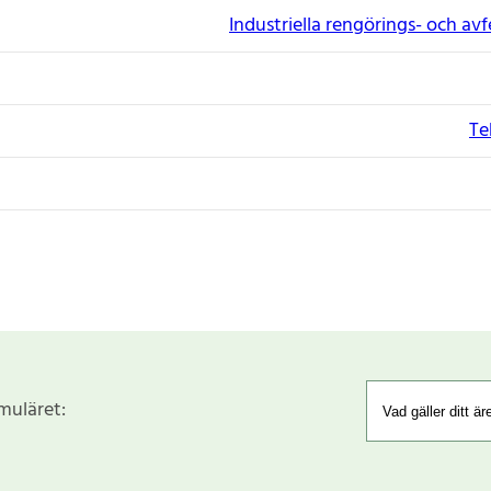
Industriella rengörings- och a
Te
rmuläret: