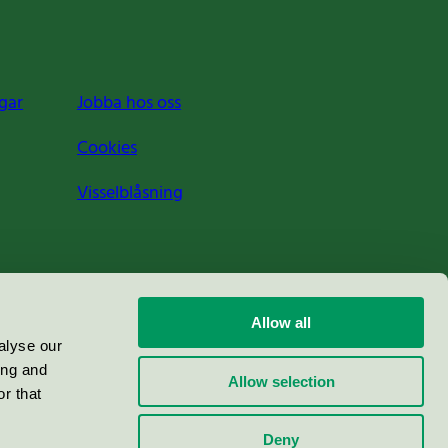
gar
Jobba hos oss
Cookies
Visselblåsning
Allow all
alyse our
ing and
Allow selection
r that
Deny