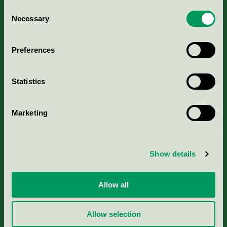
Consent
Necessary
Selection
Kriterier, ansökan & avgifter
Preferences
Aktuella Remisser
Nordic Ecolabelling Portal
Statistics
Portal för massa, papper & tryckerier
Marketing
Svanens husproduktportal-HPP
Show details
Rapporter & undersökningar
Allow all
Press
Allow selection
Om oss