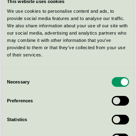
This website uses cookies
JetFoam, 10 l
We use cookies to personalise content and ads, to
Svanen / WashTec / Fordonsschampo
provide social media features and to analyse our traffic.
We also share information about your use of our site with
FoamClean Jet Citrus, 10 l
our social media, advertising and analytics partners who
may combine it with other information that you’ve
Svanen / WashTec / Fordonsschampo
provided to them or that they’ve collected from your use
of their services.
SmartChem Foam, 10 l
Svanen / WashTec / Fordonsschampo
Consent
Necessary
Selection
SmartChem WheelClean, 10 l
Svanen / WashTec / Fälg- och däckrengöring
Preferences
WheelTecs Plus, 10 l
Statistics
Svanen / WashTec / Fälg- och däckrengöring