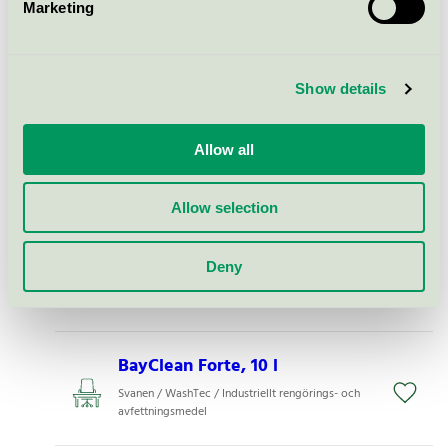
Marketing
WheelCleaner XP, 10 l
Svanen / WashTec / Fälg- och däckrengöring
Show details
BayCleaner OX 740, 10 l
Allow all
Svanen / WashTec / Industriellt rengörings- och
avfettningsmedel
Allow selection
BayCleaner ACID 701, 10 l
Deny
Svanen / WashTec / Industriellt rengörings- och
avfettningsmedel
BayClean Forte, 10 l
Svanen / WashTec / Industriellt rengörings- och
avfettningsmedel