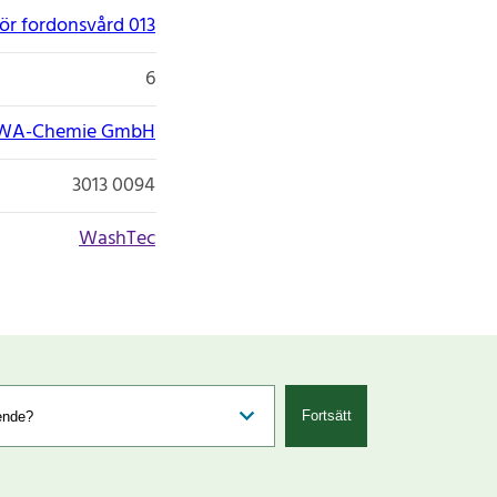
ör fordonsvård 013
6
WA-Chemie GmbH
3013 0094
WashTec
Fortsätt