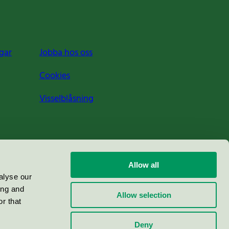
gar
Jobba hos oss
Cookies
Visselblåsning
Allow all
alyse our
ing and
Allow selection
r that
Deny