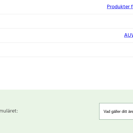
Produkter f
AU
rmuläret: