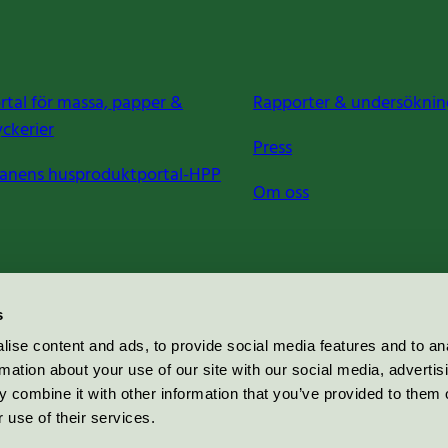
rtal för massa, papper &
Rapporter & undersöknin
yckerier
Press
anens husproduktportal-HPP
Om oss
s
ise content and ads, to provide social media features and to an
rmation about your use of our site with our social media, advertis
 combine it with other information that you’ve provided to them o
 use of their services.