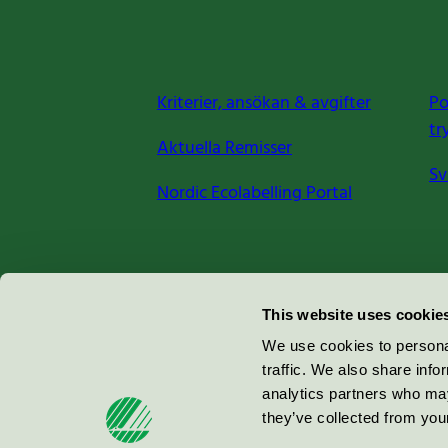
Kriterier, ansökan & avgifter
Po
tr
Aktuella Remisser
Sv
Nordic Ecolabelling Portal
Miljömärkning Sverige AB
This website uses cookie
Box
38114
We use cookies to personal
traffic. We also share info
100 64
Stockholm
analytics partners who may
they’ve collected from your