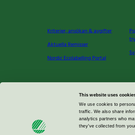
Kriterier, ansökan & avgifter
Po
tr
Aktuella Remisser
Sv
Nordic Ecolabelling Portal
Miljömärkning Sverige AB
This website uses cookie
Box
38114
We use cookies to personal
traffic. We also share info
100 64
Stockholm
analytics partners who may
they’ve collected from your