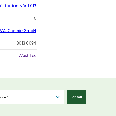
ör fordonsvård 013
6
WA-Chemie GmbH
3013 0094
WashTec
Fortsätt