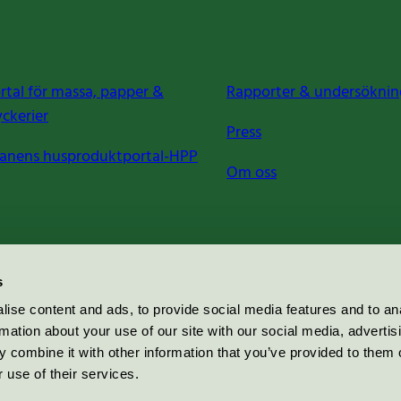
rtal för massa, papper &
Rapporter & undersöknin
yckerier
Press
anens husproduktportal-HPP
Om oss
s
ise content and ads, to provide social media features and to an
rmation about your use of our site with our social media, advertis
 combine it with other information that you’ve provided to them o
 use of their services.