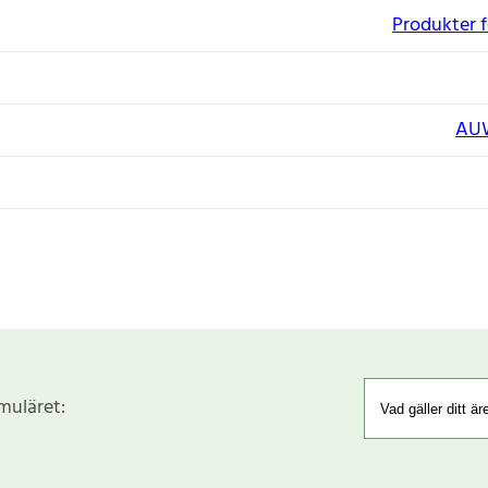
Produkter f
AU
rmuläret: