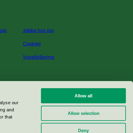
gar
Jobba hos oss
Cookies
Visselblåsning
Allow all
alyse our
ing and
Allow selection
r that
Deny