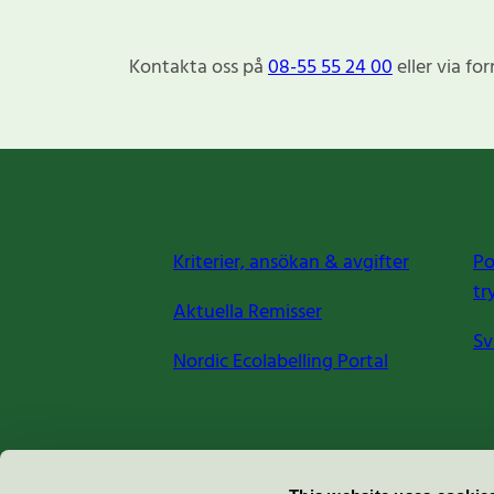
Kontakta oss på
08-55 55 24 00
eller via fo
Kriterier, ansökan & avgifter
Po
tr
Aktuella Remisser
Sv
Nordic Ecolabelling Portal
Miljömärkning Sverige AB