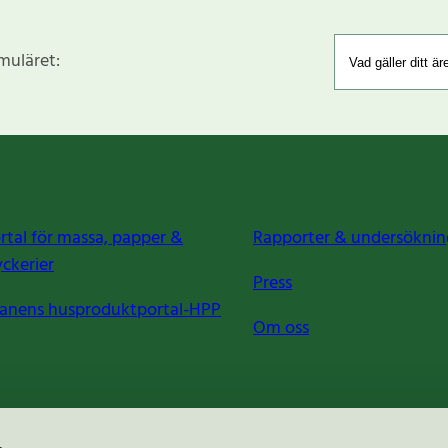
rmuläret:
rtal för massa, papper &
Rapporter & undersöknin
yckerier
Press
anens husproduktportal-HPP
Om oss