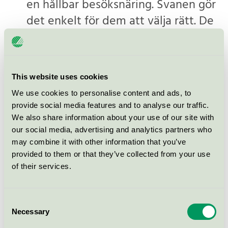
en hållbar besöksnäring. Svanen gör
det enkelt för dem att välja rätt. De
behöver inte själva utarbeta
relevanta miljökrav eller kontrollera
dem. Det har vi redan gjort, säger
This website uses cookies
Susanne Hellman.
We use cookies to personalise content and ads, to
provide social media features and to analyse our traffic.
We also share information about your use of our site with
our social media, advertising and analytics partners who
may combine it with other information that you’ve
Vad är nytt?
provided to them or that they’ve collected from your use
of their services.
• Minskad energiförbrukning och CO2-utsläpp
• Skärpta krav på vattenförbrukning
Consent
Necessary
• Strukturerat miljöarbete: Hotellen måste ha
Selection