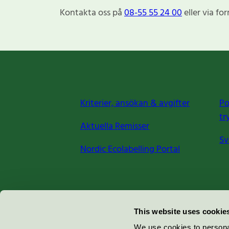
Kontakta oss på
08-55 55 24 00
eller via fo
Kriterier, ansökan & avgifter
Po
tr
Aktuella Remisser
Sv
Nordic Ecolabelling Portal
Miljömärkning Sverige AB
This website uses cookie
Box
38114
We use cookies to personal