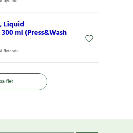
l, flytande
, Liquid
, 300 ml (Press&Wash
l, flytande
sa fler