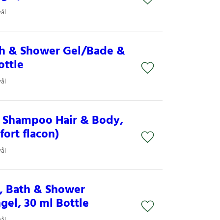
ål
th & Shower Gel/Bade &
ottle
ål
s Shampoo Hair & Body,
ort flacon)
ål
, Bath & Shower
el, 30 ml Bottle