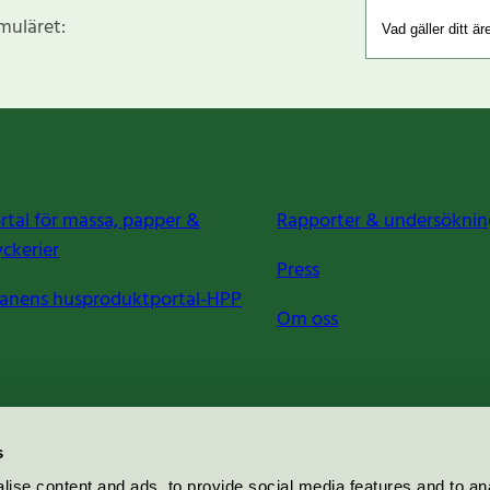
rmuläret:
rtal för massa, papper &
Rapporter & undersöknin
yckerier
Press
anens husproduktportal-HPP
Om oss
s
ise content and ads, to provide social media features and to an