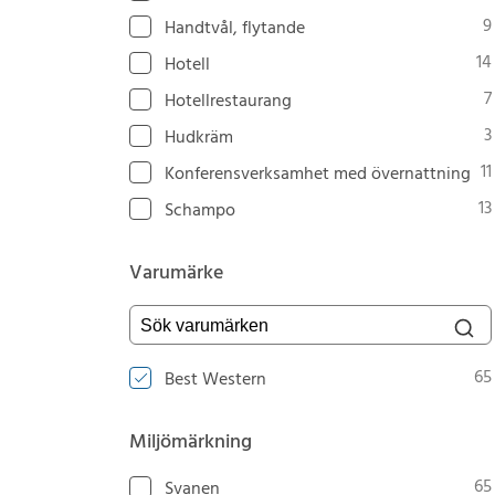
9
Handtvål, flytande
14
Hotell
7
Hotellrestaurang
3
Hudkräm
11
Konferensverksamhet med övernattning
13
Schampo
Varumärke
Sök varumärken
65
Best Western
Miljömärkning
65
Svanen