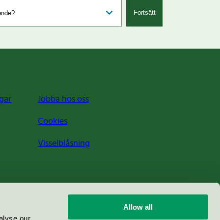
Fortsätt
gar
Jobba hos oss
Cookies
Visselblåsning
Allow all
alyse our