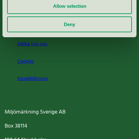
Allow selection
Press
Deny
Om oss
Jobba hos oss
Cookies
Visselblåsning
Miljömärkning Sverige AB
Box
38114