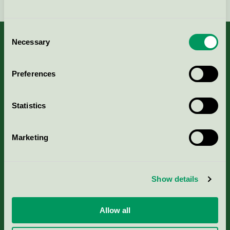
Consent
Necessary
Selection
Kriterier, ansökan & avgifter
Preferences
Aktuella Remisser
Statistics
Nordic Ecolabelling Portal
Marketing
Portal för massa, papper & tryckerier
Show details
Svanens husproduktportal-HPP
Allow all
Rapporter & undersökningar