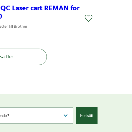
0QC Laser cart REMAN for
0
ter till Brother
sa fler
Fortsätt