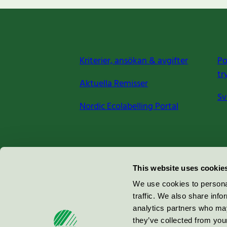
Kriterier, ansökan & avgifter
Po
tr
Aktuella Remisser
Sv
Nordic Ecolabelling Portal
Miljömärkning Sverige AB
This website uses cookie
Box
38114
We use cookies to personal
traffic. We also share info
100 64
Stockholm
analytics partners who may
they’ve collected from your