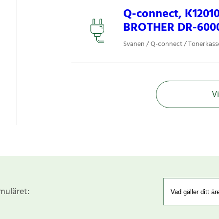
Q-connect, K1201
BROTHER DR-600
Svanen / Q-connect / Tonerkasset
Vi
rmuläret: