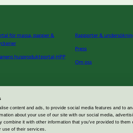
rtal för massa, papper &
Rapporter & undersöknin
yckerier
Press
anens husproduktportal-HPP
Om oss
s
ise content and ads, to provide social media features and to an
rmation about your use of our site with our social media, advertis
 combine it with other information that you’ve provided to them o
 use of their services.