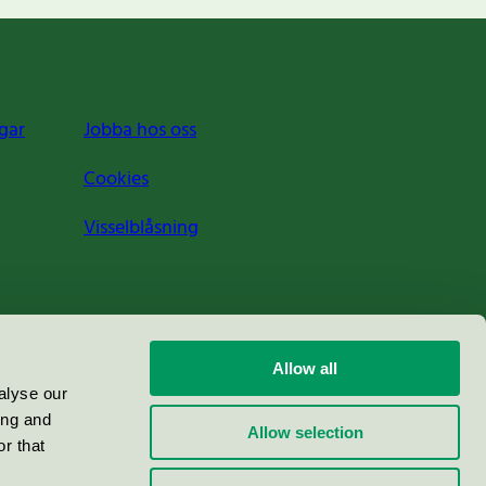
gar
Jobba hos oss
Cookies
Visselblåsning
Allow all
alyse our
ing and
Allow selection
r that