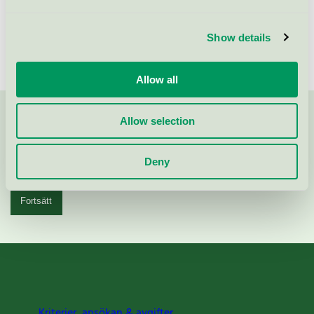
Visa fler
Show details
Allow all
Allow selection
Kontakta oss på
08-55 55 24 00
eller via formuläret:
Deny
Fortsätt
Kriterier, ansökan & avgifter