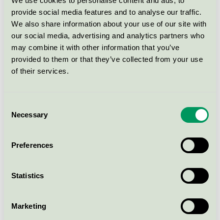
We use cookies to personalise content and ads, to
provide social media features and to analyse our traffic.
We also share information about your use of our site with
ASAP Drytop
our social media, advertising and analytics partners who
Svanen / Asap Norway / Skyddslakan
may combine it with other information that you’ve
provided to them or that they’ve collected from your use
of their services.
ASAP Føde Drytop Large
Svanen / Asap Norway / Skyddslakan
Consent
Necessary
Selection
ASAP Føde Drytop Medium
Svanen / Asap Norway / Skyddslakan
Preferences
ASAP Leana 100
Statistics
Svanen / Asap Norway / Skyddslakan
Marketing