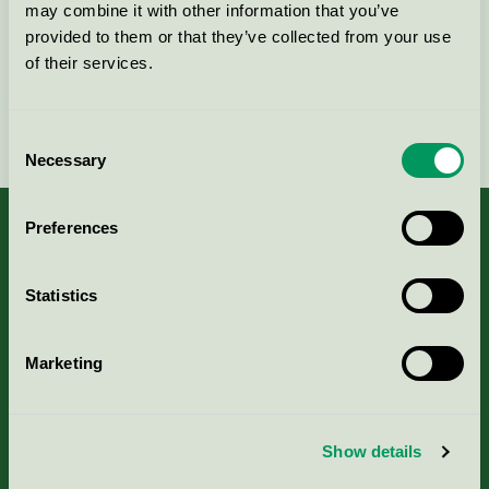
Kontakta oss på
08-55 55 24 00
eller via formuläret:
may combine it with other information that you’ve
provided to them or that they’ve collected from your use
of their services.
Fortsätt
Consent
Necessary
Selection
Preferences
Kriterier, ansökan & avgifter
Statistics
Aktuella Remisser
Marketing
Nordic Ecolabelling Portal
Show details
Portal för massa, papper & tryckerier