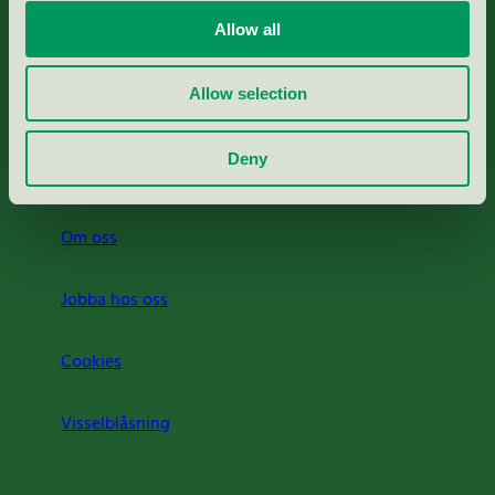
Allow all
Svanens husproduktportal-HPP
Allow selection
Rapporter & undersökningar
Deny
Press
Om oss
Jobba hos oss
Cookies
Visselblåsning