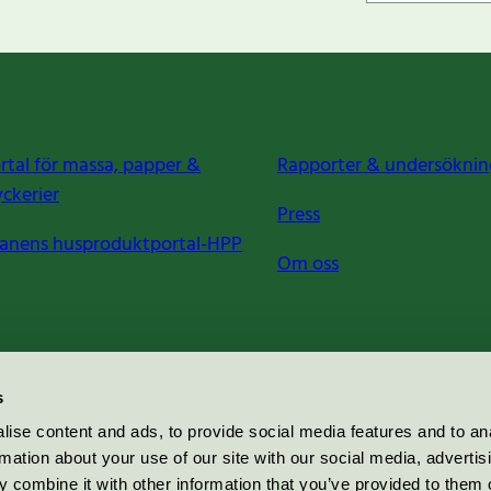
rtal för massa, papper &
Rapporter & undersöknin
yckerier
Press
anens husproduktportal-HPP
Om oss
s
ise content and ads, to provide social media features and to an
rmation about your use of our site with our social media, advertis
 combine it with other information that you’ve provided to them o