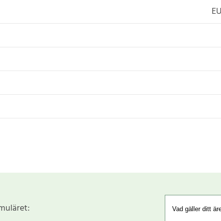
EU
rmuläret: