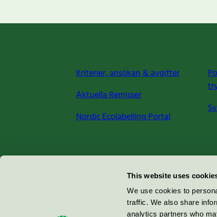
Kriterier, ansökan & avgifter
Po
tr
Aktuella Remisser
Sv
Nordic Ecolabelling Portal
Miljömärkning Sverige AB
This website uses cookie
Box
38114
We use cookies to personal
traffic. We also share info
100 64
Stockholm
analytics partners who may