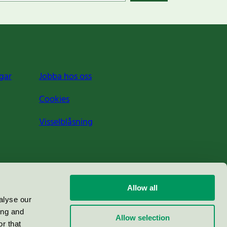
gar
Jobba hos oss
Cookies
Visselblåsning
Allow all
alyse our
ing and
Allow selection
r that