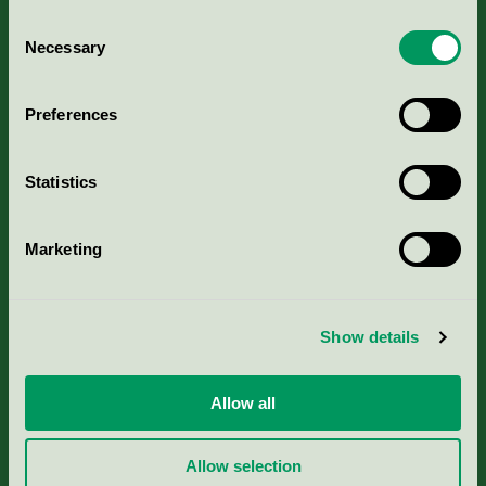
Consent
Necessary
Selection
Kriterier, ansökan & avgifter
Preferences
Aktuella Remisser
Statistics
Nordic Ecolabelling Portal
Marketing
Portal för massa, papper & tryckerier
Svanens husproduktportal-HPP
Show details
Rapporter & undersökningar
Allow all
Press
Allow selection