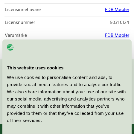
Licensinnehavare
FDB Møbler
Licensnummer
5031 0124
Varumärke
FDB Møbler
This website uses cookies
Kontakta oss på
08-55 55 24 00
eller via formuläret:
We use cookies to personalise content and ads, to
provide social media features and to analyse our traffic.
We also share information about your use of our site with
our social media, advertising and analytics partners who
may combine it with other information that you’ve
Fortsätt
provided to them or that they’ve collected from your use
of their services.