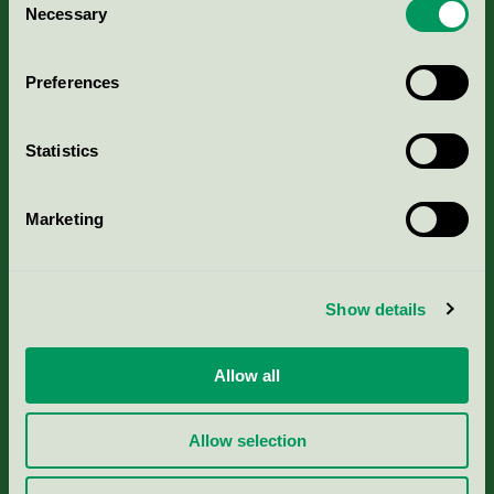
Kriterier, ansökan & avgifter
Necessary
Selection
Aktuella Remisser
Preferences
Nordic Ecolabelling Portal
Statistics
Portal för massa, papper & tryckerier
Marketing
Svanens husproduktportal-HPP
Show details
Rapporter & undersökningar
Press
Allow all
Om oss
Allow selection