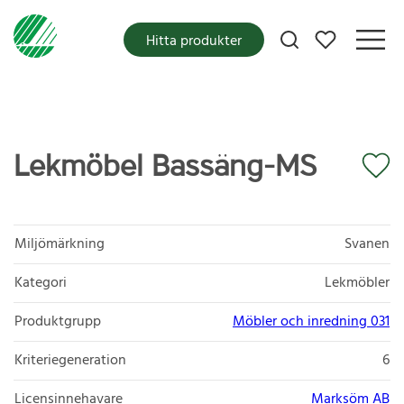
Mina favoriter
Hitta produkter
Lekmöbel Bassäng-MS
Miljömärkning
Svanen
Kategori
Lekmöbler
Produktgrupp
Möbler och inredning 031
Kriteriegeneration
6
Licensinnehavare
Marksöm AB