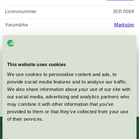
Licensnummer
3031 0084
Varumärke
Marksöm
Kontakta oss på
08-55 55 24 00
eller via formuläret:
This website uses cookies
We use cookies to personalise content and ads, to
provide social media features and to analyse our traffic.
We also share information about your use of our site with
our social media, advertising and analytics partners who
Fortsätt
may combine it with other information that you’ve
provided to them or that they’ve collected from your use
of their services.