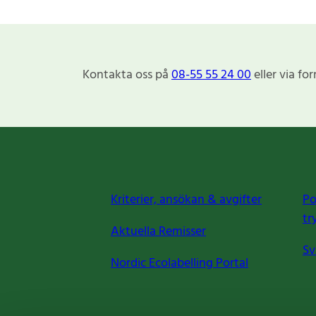
Kontakta oss på
08-55 55 24 00
eller via fo
Kriterier, ansökan & avgifter
Po
tr
Aktuella Remisser
Sv
Nordic Ecolabelling Portal