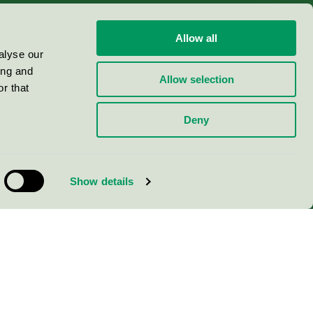
Allow all
alyse our
ing and
Allow selection
r that
Deny
Show details