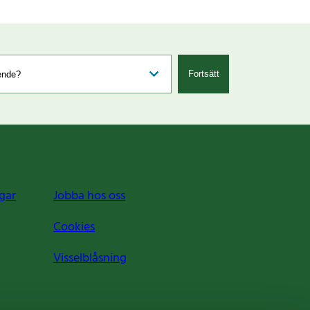
Fortsätt
gar
Jobba hos oss
Cookies
Visselblåsning