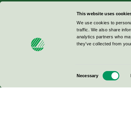
Miljömärkning Sverige AB
This website uses cookie
Box
38114
We use cookies to personal
traffic. We also share info
100 64
Stockholm
analytics partners who may
they’ve collected from your
© 2026
Consent
Necessary
Selection