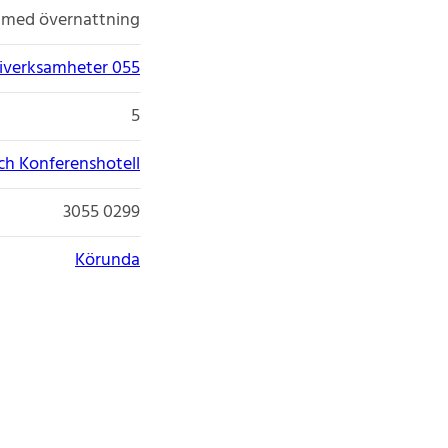
 med övernattning
giverksamheter 055
5
ch Konferenshotell
3055 0299
Körunda