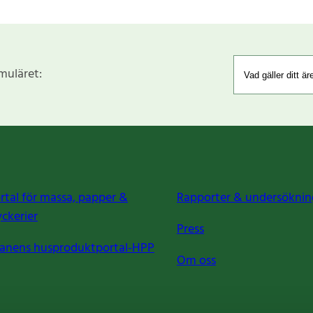
rmuläret:
rtal för massa, papper &
Rapporter & undersöknin
yckerier
Press
anens husproduktportal-HPP
Om oss