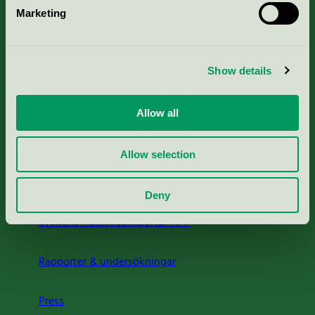
Marketing
Kriterier, ansökan & avgifter
Show details
Aktuella Remisser
Allow all
Nordic Ecolabelling Portal
Allow selection
Portal för massa, papper & tryckerier
Deny
Svanens husproduktportal-HPP
Rapporter & undersökningar
Press