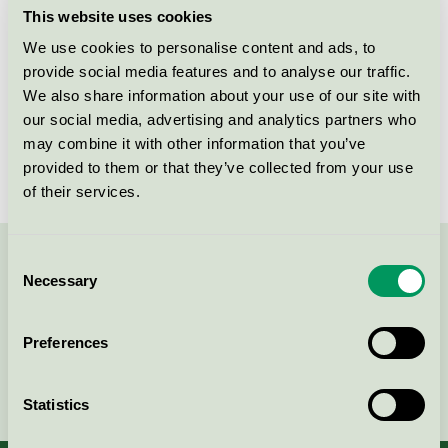
This website uses cookies
We use cookies to personalise content and ads, to
Box 65
provide social media features and to analyse our traffic.
SE-193 22
Sigtuna
We also share information about your use of our site with
Öppna i google maps
our social media, advertising and analytics partners who
may combine it with other information that you’ve
provided to them or that they’ve collected from your use
of their services.
Consent
Kontakta oss på
08-55 55 24 00
eller via formuläret:
Necessary
Selection
Preferences
Fortsätt
Statistics