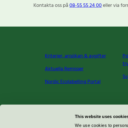
Kontakta oss på
08-55 55 24 00
eller via fo
Kriterier, ansökan & avgifter
Po
tr
Aktuella Remisser
Sv
Nordic Ecolabelling Portal
Miljömärkning Sverige AB
This website uses cookie
Box
38114
We use cookies to personal