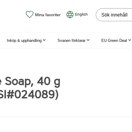
Sök på webbpla
English
Mina favoriter
Inköp & upphandling
Svanen förklarar
EU Green Deal
 Soap, 40 g
SI#024089)