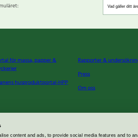
rmuläret:
rtal för massa, papper &
Rapporter & undersöknin
yckerier
Press
anens husproduktportal-HPP
Om oss
s
ise content and ads, to provide social media features and to an