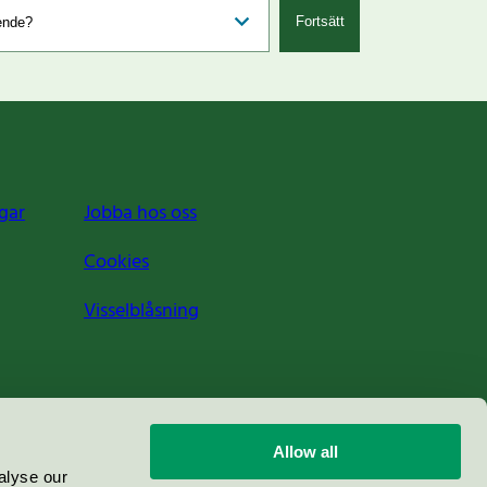
Fortsätt
gar
Jobba hos oss
Cookies
Visselblåsning
Allow all
alyse our