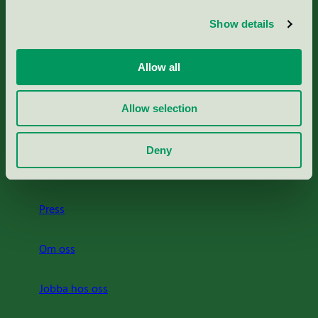
Aktuella Remisser
Show details
Nordic Ecolabelling Portal
Allow all
Portal för massa, papper & tryckerier
Allow selection
Svanens husproduktportal-HPP
Deny
Rapporter & undersökningar
Press
Om oss
Jobba hos oss