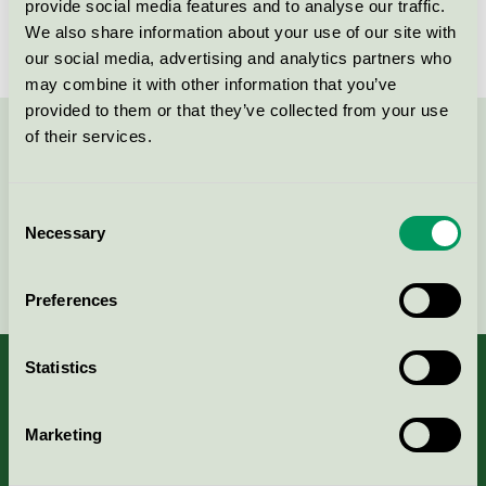
provide social media features and to analyse our traffic.
We also share information about your use of our site with
our social media, advertising and analytics partners who
may combine it with other information that you’ve
provided to them or that they’ve collected from your use
of their services.
Kontakta oss på
08-55 55 24 00
eller via formuläret:
Consent
Necessary
Selection
Fortsätt
Preferences
Statistics
Marketing
Kriterier, ansökan & avgifter