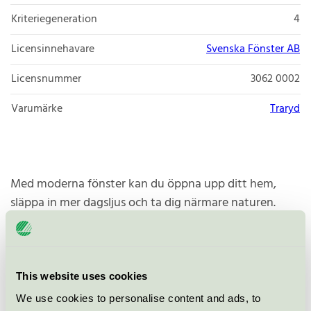
Kriteriegeneration
4
Licensinnehavare
Svenska Fönster AB
Licensnummer
3062 0002
Varumärke
Traryd
Med moderna fönster kan du öppna upp ditt hem,
släppa in mer dagsljus och ta dig närmare naturen.
Traryd Fönster tillverkas i Sverige av den bästa furun
som behandlas med vattenburen impregnering och
färg. Det ger miljövänliga fönster av hög kvalitet. I
Traryd Fönsters breda sortiment finns ett stort urval av
This website uses cookies
fönster som är miljömärkta med Svanen.
We use cookies to personalise content and ads, to